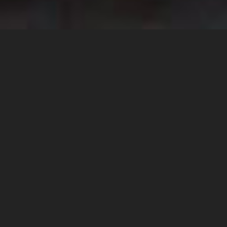
WEB & INTERNET
Sites
, applications, webiciel
Vous avez besoin d'un site internet ou d'un webiciel pour
votre société ?
Vous cherchez seulement à améliorer votre
référencement ?
Depuis 2005, Tetralyre réalise pour vous le projet de vos
rêves.
10
ANS
D'EXPÉRIENCE
99+
PROJETS
MENÉS À TERME